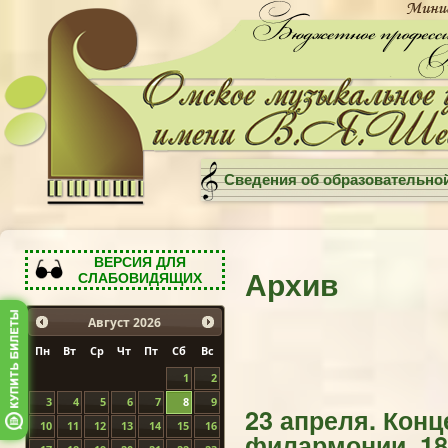
Сведения об образовательно
ВЕРСИЯ ДЛЯ
Архив
СЛАБОВИДЯЩИХ
Август
2026
Пн
Вт
Ср
Чт
Пт
Сб
Вс
1
2
3
4
5
6
7
8
9
23 апреля. Кон
10
11
12
13
14
15
16
филармонии, 18