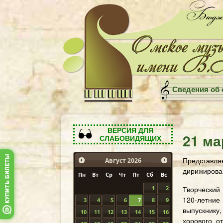
Сведения об 
ВЕРСИЯ ДЛЯ
21 ма
СЛАБОВИДЯЩИХ
Представл
Август
2026
дирижирова
Пн
Вт
Ср
Чт
Пт
Сб
Вс
Творческий
1
2
120-летни
3
4
5
6
7
8
9
выпускнику,
10
11
12
13
14
15
16
хорового о