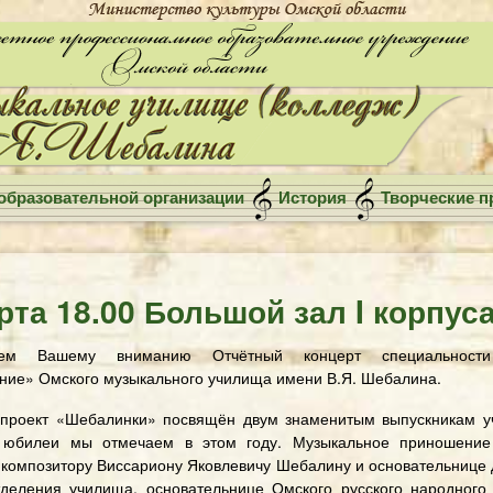
образовательной организации
История
Творческие п
рта 18.00 Большой зал I корпус
яем Вашему вниманию Отчётный концерт специальност
ние» Омского музыкального училища имени В.Я. Шебалина.
 проект «Шебалинки» посвящён двум знаменитым выпускникам у
е юбилеи мы отмечаем в этом году. Музыкальное приношение
 композитору Виссариону Яковлевичу Шебалину и основательнице
тделения училища, основательнице Омского русского народного