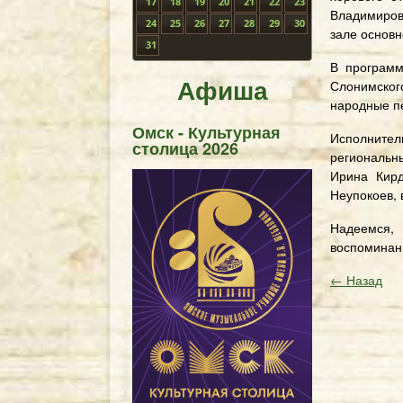
17
18
19
20
21
22
23
Владимировн
24
25
26
27
28
29
30
зале основн
31
В программ
Афиша
Слонимского
народные п
Омск - Культурная
Исполните
столица 2026
региональн
Ирина Кирд
Неупокоев,
Надеемся,
воспоминан
← Назад