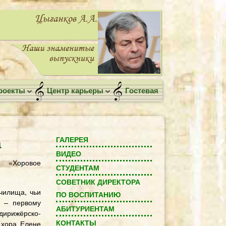
роекты
Центр карьеры
Гостевая
а
ГАЛЕРЕЯ
ВИДЕО
и «Хоровое
СТУДЕНТАМ
СОВЕТНИК ДИРЕКТОРА
чилища, чьи
ПО ВОСПИТАНИЮ
 – первому
АБИТУРИЕНТАМ
 дирижёрско-
КОНТАКТЫ
 хора Елене