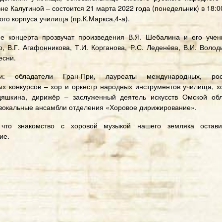
е Калугиной – состоится 21 марта 2022 года (понедельник) в 18:
ого корпуса училища (пр.К.Маркса,4-а).
е концерта прозвучат произведения В.Я. Шебалина и его учен
, В.Г. Агафонникова, Т.И. Корганова, Р.С. Леденёва, В.И. Волод
есни.
ли: обладатели Гран-При, лауреаты международных, ро
ых конкурсов – хор и оркестр народных инструментов училища, х
яшкина, дирижёр – заслуженный деятель искусств Омской о
 вокальные ансамбли отделения «Хоровое дирижирование».
 что знакомство с хоровой музыкой нашего земляка остави
ие.