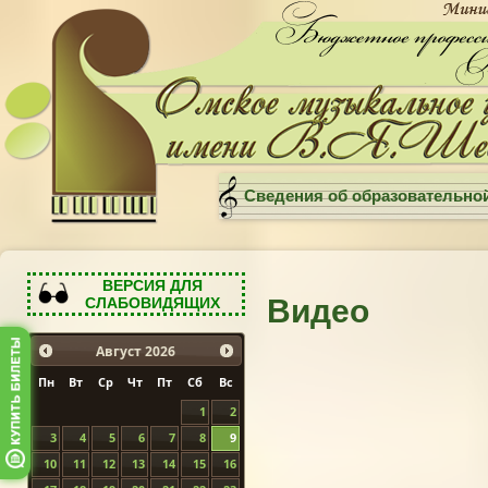
Сведения об образовательно
ВЕРСИЯ ДЛЯ
Видео
СЛАБОВИДЯЩИХ
Август
2026
Пн
Вт
Ср
Чт
Пт
Сб
Вс
1
2
3
4
5
6
7
8
9
10
11
12
13
14
15
16