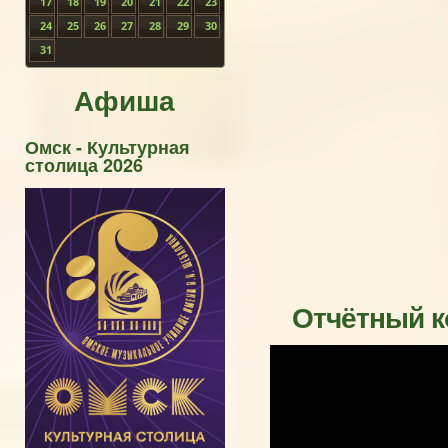
17
18
19
20
21
22
23
24
25
26
27
28
29
30
31
Афиша
Омск - Культурная
столица 2026
Отчётный к