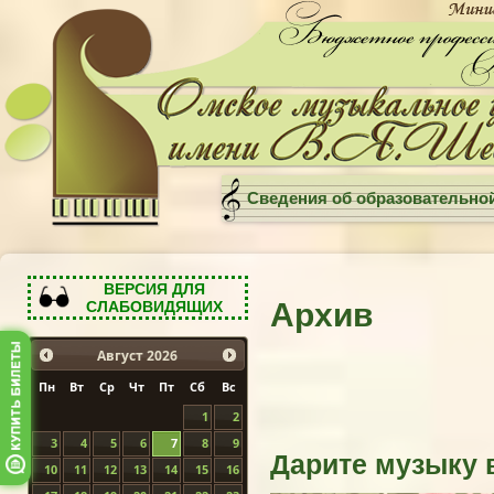
Сведения об образовательно
ВЕРСИЯ ДЛЯ
Архив
СЛАБОВИДЯЩИХ
Август
2026
Пн
Вт
Ср
Чт
Пт
Сб
Вс
1
2
3
4
5
6
7
8
9
Дарите музыку в
10
11
12
13
14
15
16