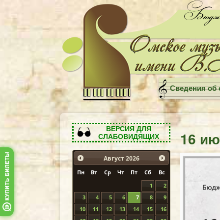
Сведения об 
ВЕРСИЯ ДЛЯ
16 ию
СЛАБОВИДЯЩИХ
Август
2026
Пн
Вт
Ср
Чт
Пт
Сб
Вс
1
2
3
4
5
6
7
8
9
10
11
12
13
14
15
16