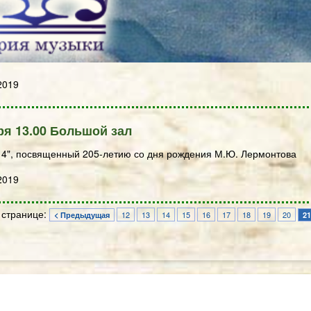
2019
ря 13.00 Большой зал
14", посвященный 205-летию со дня рождения М.Ю. Лермонтова
2019
 странице:
12
13
14
15
16
17
18
19
20
< Предыдущая
21