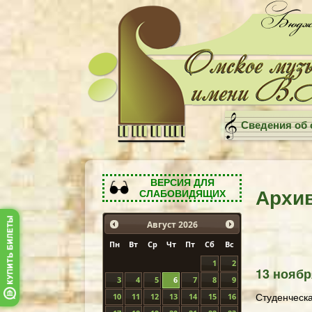
Сведения об 
ВЕРСИЯ ДЛЯ
Архи
СЛАБОВИДЯЩИХ
Август
2026
Пн
Вт
Ср
Чт
Пт
Сб
Вс
1
2
13 ноябр
3
4
5
6
7
8
9
Студенческ
10
11
12
13
14
15
16