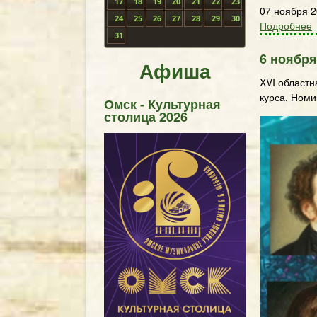
17
18
19
20
21
22
23
07 ноября 
24
25
26
27
28
29
30
Подробнее
31
6 ноября
Афиша
XVI областн
курса. Номи
Омск - Культурная
столица 2026