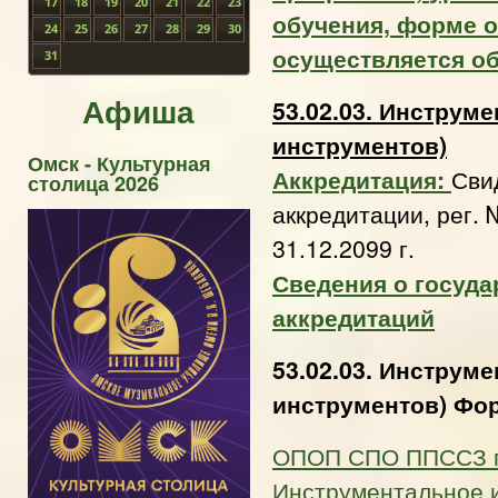
17
18
19
20
21
22
23
обучения, форме 
24
25
26
27
28
29
30
осуществляется о
31
Афиша
53.02.03. Инструм
инструментов)
Омск - Культурная
Аккредитация:
Сви
столица 2026
аккредитации, рег. 
31.12.2099 г.
Сведения о госуда
аккредитаций
53.02.03. Инструм
инструментов) Фо
ОПОП СПО ППССЗ по
Инструментальное 