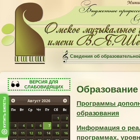
Сведения об образовательно
ВЕРСИЯ ДЛЯ
Образование
СЛАБОВИДЯЩИХ
Программы дополн
Август
2026
Пн
Вт
Ср
Чт
Пт
Сб
Вс
образования
1
2
Информация о реа
3
4
5
6
7
8
9
10
11
12
13
14
15
16
программах,
уровн