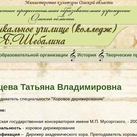
образовательной организации
История
Творческие п
цева Татьяна Владимировна
даватель специальности "Хоровое дирижирование"
ие:
ская государственная консерватория имени М.П. Мусоргского, - 200
иальность
- хоровое дирижирование
ификация
– Дирижер академического хора. Преподаватель хоров