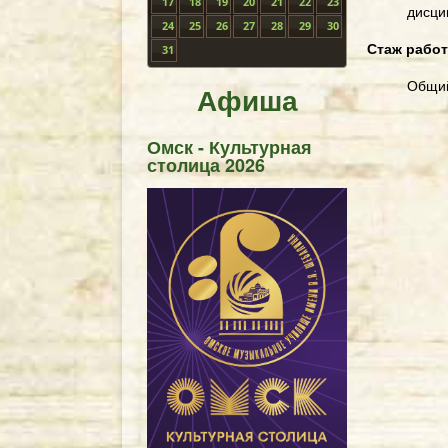
17
18
19
20
21
22
23
дисци
24
25
26
27
28
29
30
Стаж рабо
31
Общий
Афиша
Омск - Культурная
столица 2026