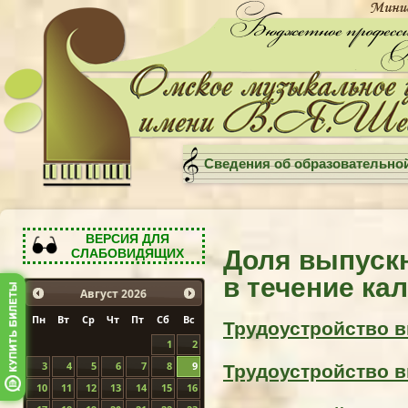
Сведения об образовательно
ВЕРСИЯ ДЛЯ
Доля выпуск
СЛАБОВИДЯЩИХ
в течение ка
Август
2026
Пн
Вт
Ср
Чт
Пт
Сб
Вс
Трудоустройство 
1
2
Трудоустройство 
3
4
5
6
7
8
9
10
11
12
13
14
15
16