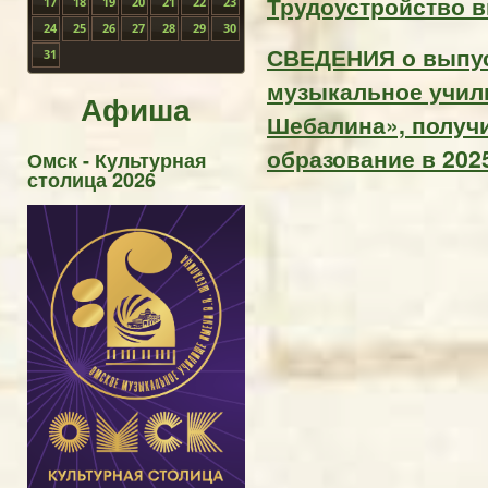
Трудоустройство 
17
18
19
20
21
22
23
24
25
26
27
28
29
30
СВЕДЕНИЯ о выпус
31
музыкальное учили
Афиша
Шебалина», получ
образование в 202
Омск - Культурная
столица 2026