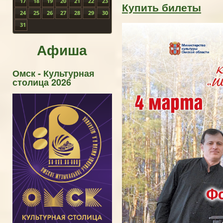
17
18
19
20
21
22
23
Купить билеты
24
25
26
27
28
29
30
31
Афиша
Омск - Культурная
столица 2026