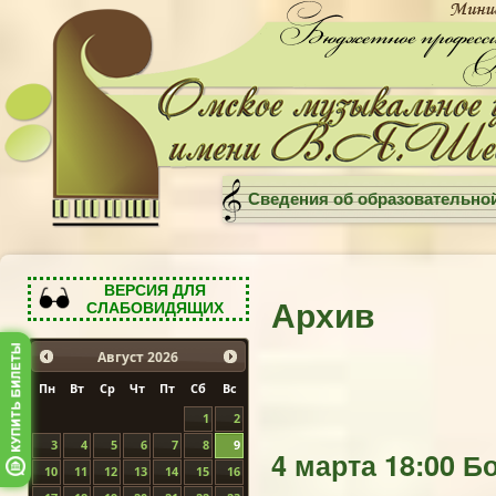
Сведения об образовательно
ВЕРСИЯ ДЛЯ
Архив
СЛАБОВИДЯЩИХ
Август
2026
Пн
Вт
Ср
Чт
Пт
Сб
Вс
1
2
3
4
5
6
7
8
9
4 марта 18:00 Б
10
11
12
13
14
15
16