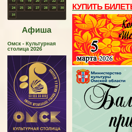
17
18
19
20
21
22
23
КУПИТЬ БИЛЕ
24
25
26
27
28
29
30
31
Афиша
Омск - Культурная
столица 2026