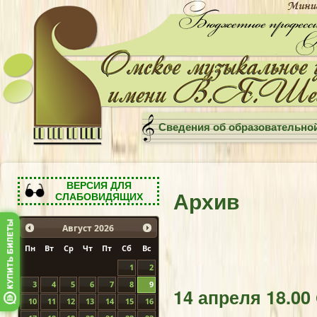
Сведения об образовательно
ВЕРСИЯ ДЛЯ
Архив
СЛАБОВИДЯЩИХ
Август
2026
Пн
Вт
Ср
Чт
Пт
Сб
Вс
1
2
3
4
5
6
7
8
9
14 апреля 18.00
10
11
12
13
14
15
16