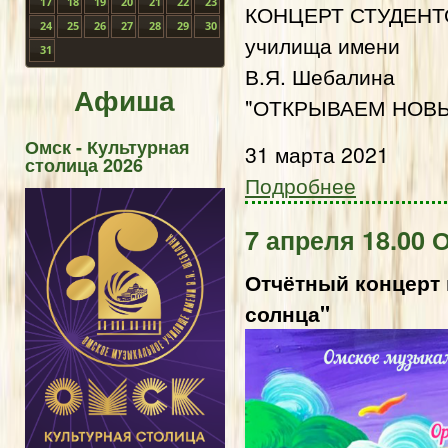
17
18
19
20
21
22
23
КОНЦЕРТ СТУДЕНТО
24
25
26
27
28
29
30
училища имени
31
В.Я. Шебалина
Афиша
"ОТКРЫВАЕМ НОВЫ
Омск - Культурная
31 марта 2021
столица 2026
Подробнее
7 апреля 18.00 
Отчётный концерт
солнца"